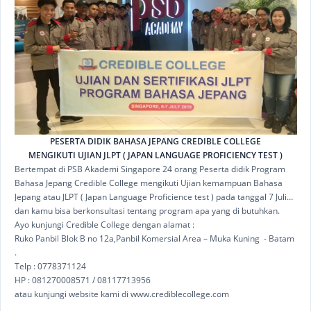
PESERTA DIDIK BAHASA JEPANG CREDIBLE COLLEGE
MENGIKUTI UJIAN JLPT ( JAPAN LANGUAGE PROFICIENCY TEST )
Bertempat di PSB Akademi Singapore 24 orang Peserta didik Program
Bahasa Jepang Credible College mengikuti Ujian kemampuan Bahasa
Jepang atau JLPT ( Japan Language Proficience test ) pada tanggal 7 Juli
2019. Ujian JLPT ini adalah ujian sertifikasi Bahasa Jepang yang
dan kamu bisa berkonsultasi tentang program apa yang di butuhkan.
berstandar Internasional dan merupakan sertifikasi yang di akui oleh
Ayo kunjungi Credible College dengan alamat :
pemerintah Jepang yang dapat di gunakan untuk berbagai tujuan baik
Ruko Panbil Blok B no 12a,Panbil Komersial Area – Muka Kuning - Batam
untuk kebutuhan sekolah,beasiswa ataupun pekerjaan. Ada 5 jenjang
.
ujian sertifikasi Bahasa Jepang ini yakni N5 untuk jenjang yang paing
Telp : 0778371124
bawah ( Basic ),N4,N3,N2 dan N1 untuk level paling tinggi ataumahir.
HP : 081270008571 / 08117713956
Mungkin ada yang bertanya apa manfaat mendapatkan jenjang
atau kunjungi website kami di www.crediblecollege.com
sertifikasi ini terutama untuk sertifikasi N2 da N1? Nah..Bagi kamu yang