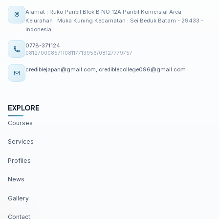
Alamat : Ruko Panbil Blok B NO 12A Panbil Komersial Area -
Kelurahan : Muka Kuning Kecamatan : Sei Beduk Batam - 29433 -
Indonesia
0778-371124
081270008571/08117713956/08127779757
crediblejapan@gmail.com, crediblecollege096@gmail.com
EXPLORE
Courses
Services
Profiles
News
Gallery
Contact