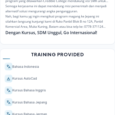
program yang ditawarkan Credible College mendukung visi SMK untuk
mengurangi angka pengangguran dengan lapangan kerja. Program ini
Semoga kerjasama ini dapat mendukung misi pemerintah dan menjadi
disiapkan tidak hanya untuk mendukung lulusan SMKN 1 Batam untuk
alternatif solusi mengurangi angka pengangguran.
mendapatkan pekerjaan, tapi juga menjelaskan prospek lulusan dengan
Nah, bagi kamu yg ingin mengikuti program magang ke Jepang ini
kompetensi dan skill yang di dapatkan selama berada di Jepang untuk
silahkan langsung kunjungi kami di Ruko Panbil Blok B no 12A, Panbil
akhirnya kembali ke Indonesia. Tujuan akhir kami adalah menciptakan
Komersial Area, Muka Kuning, Batam atau bisa telp ke: 0778-371124
pengusaha-pengusaha muda yang akan membuka lapangan kerja.
atau telp ke no: 081270008571/08117713956.
Dengan Kursus, SDM Unggul, Go Internasional!
Peserta magang akan menempah diri di Jepang sebelum akhirnya siap
membangun negeri.
TRAINING PROVIDED
Bahasa Indonesia
Kursus AutoCad
Kursus Bahasa Inggris
Kursus Bahasa Jepang
Kursus Bahasa Jerman