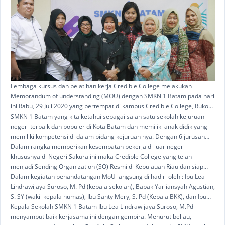
Lembaga kursus dan pelatihan kerja Credible College melakukan
Memorandum of understanding (MOU) dengan SMKN 1 Batam pada hari
ini Rabu, 29 Juli 2020 yang bertempat di kampus Credible College, Ruko
Panbil Blok B No 12a. Kegiatan ini merupakan lanjutan rangkaian
SMKN 1 Batam yang kita ketahui sebagai salah satu sekolah kejuruan
kerjasama dengan berbagai sekolah - sekolah SMK yang ada di Kota
negeri terbaik dan populer di Kota Batam dan memiliki anak didik yang
Batam..
memiliki kompetensi di dalam bidang kejuruan nya. Dengan 6 jurusan
yang di selenggarakan yaitu pengelasan, mesin, elektronika industri,
Dalam rangka memberikan kesempatan bekerja di luar negeri
otomotif industri, mekatronika dan komputer jaringan.
khususnya di Negeri Sakura ini maka Credible College yang telah
menjadi Sending Organization (SO) Resmi di Kepulauan Riau dan siap
melakukan pelatihan memaksimalkan potensi kompetensi para lulusan
Dalam kegiatan penandatangan MoU langsung di hadiri oleh : Ibu Lea
SMK melalui program Magang ke Jepang ini.
Lindrawijaya Suroso, M. Pd (kepala sekolah), Bapak Yarliansyah Agustian,
S. SY (wakil kepala humas), Ibu Santy Mery, S. Pd (Kepala BKK), dan Ibu
Sri Suryani, S. Pd (staf humas).
Kepala Sekolah SMKN 1 Batam Ibu Lea Lindrawijaya Suroso, M.Pd
menyambut baik kerjasama ini dengan gembira. Menurut beliau,