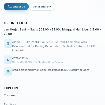
Contact us
Get a quote
GET IN TOUCH
Jam Kerja : Senin - Sabtu ( 08.00 - 22.00 ) Minggu & Hari Libur ( 13.00 -
20.00 )
Alamat : Ruko Panbil Blok B NO 12A Panbil Komersial Area -
Kelurahan : Muka Kuning Kecamatan : Sei Beduk Batam - 29433 -
Indonesia
0778-371124
081270008571/08117713956/08127779757
crediblejapan@gmail.com, crediblecollege096@gmail.com
EXPLORE
Courses
Services